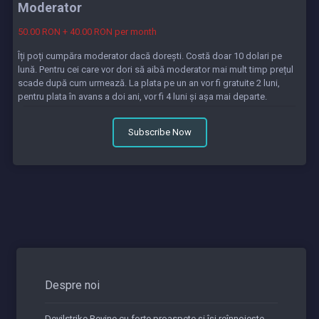
Moderator
50.00 RON + 40.00 RON per month
Îți poți cumpăra moderator dacă dorești. Costă doar 10 dolari pe
lună. Pentru cei care vor dori să aibă moderator mai mult timp prețul
scade după cum urmează. La plata pe un an vor fi gratuite 2 luni,
pentru plata în avans a doi ani, vor fi 4 luni și așa mai departe.
Subscribe Now
Despre noi
Devilstrike Revine cu forțe proaspete și își reînnoiește