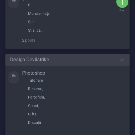
IT
July
Mondenități
3,
2023
Știri
Știai că...
2
posts
Design Devilstrike
Photoshop
Tutoriale
Resurse
Portofolii
Cereri
Gifts
Discuții