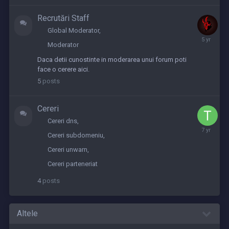
Recrutări Staff
Global Moderator
Septembe
Moderator
2,
2020
Daca detii cunostinte in moderarea unui forum poti
face o cerere aici.
5
posts
Cereri
Cereri dns
May
Cereri subdomeniu
2,
2019
Cereri unwarn
Cereri parteneriat
4
posts
Altele