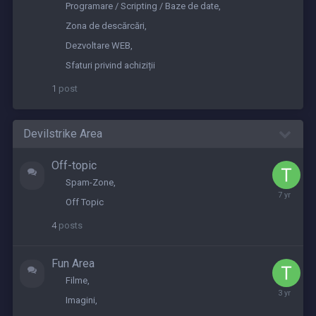
2019
Programare / Scripting / Baze de date
Zona de descărcări
Dezvoltare WEB
Sfaturi privind achiziții
1
post
Devilstrike Area
Off-topic
Spam-Zone
May
Off Topic
28,
2019
4
posts
Fun Area
Filme
May
Imagini
25,