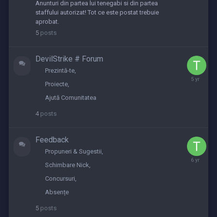
2023
Anunturi din partea lui tenegabi si din partea
staffului autorizat! Tot ce este postat trebuie
aprobat.
5
posts
DevilStrike # Forum
Prezintă-te
December
Proiecte
31,
2020
Ajută Comunitatea
4
posts
Feedback
Propuneri & Sugestii
Septembe
Schimbare Nick
5,
2019
Concursuri
Absențe
5
posts