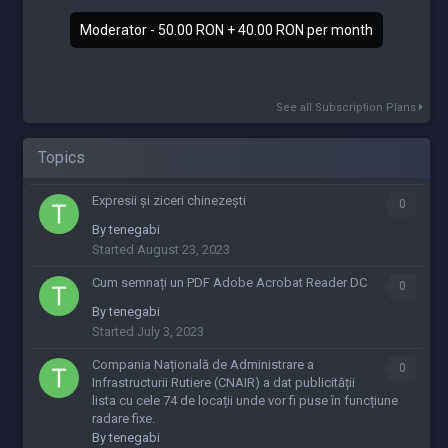
Moderator - 50.00 RON + 40.00 RON per month
See all Subscription Plans
Topics
Expresii și ziceri chinezești
0
By
tenegabi
Started
August 23, 2023
Cum semnați un PDF Adobe Acrobat Reader DC
0
By
tenegabi
Started
July 3, 2023
Compania Națională de Administrare a
0
Infrastructurii Rutiere (CNAIR) a dat publicității
lista cu cele 74 de locații unde vor fi puse în funcțiune
radare fixe.
By
tenegabi