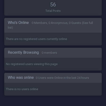
56
Total Posts
Who's Online
0 Members, 0 Anonymous, 0 Guests
(See full
list)
There are no registered users currently online
Recently Browsing
0 members
No registered users viewing this page.
Who was online
0 Users were Online in the last 24 hours
There is no users online