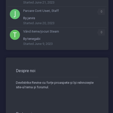
Started
June 21, 2023
Parcare Cont Useri, Staff
0
By
jarvis
Started
June 20, 2023
Vând iteme/jocuri Steam
0
By
tenegabi
Started
June 9, 2023
Despre noi
Devilstrike Revine cu forțe proaspete și își reînnoiește
site-ul tema și forumul.