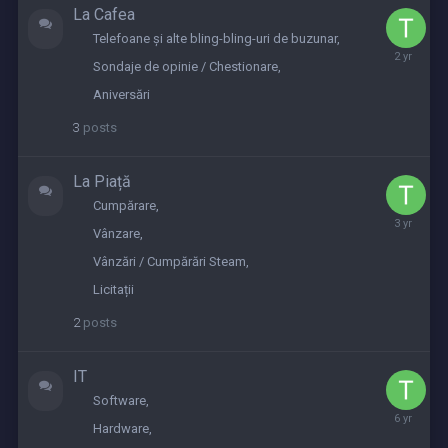
La Cafea
Telefoane și alte bling-bling-uri de buzunar
August
Sondaje de opinie / Chestionare
23,
2023
Aniversări
3
posts
La Piață
Cumpărare
June
Vânzare
9,
2023
Vânzări / Cumpărări Steam
Licitații
2
posts
IT
Software
August
Hardware
18,