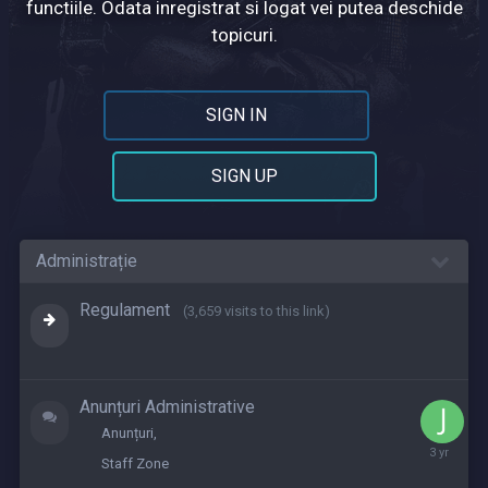
functiile. Odata inregistrat si logat vei putea deschide
topicuri.
SIGN IN
SIGN UP
Administrație
Regulament
(3,659 visits to this link)
Anunțuri Administrative
Anunțuri
June
Staff Zone
20,