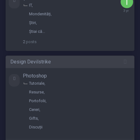
IT
July
Mondenități
3,
2023
Știri
Știai că...
2
posts
Design Devilstrike
Photoshop
Tutoriale
Resurse
Portofolii
Cereri
Gifts
Discuții