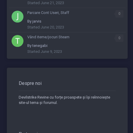
Started
June 21, 2023
Parcare Cont Useri, Staff
0
By
jarvis
Started
June 20, 2023
Vând iteme/jocuri Steam
0
By
tenegabi
Started
June 9, 2023
Despre noi
Devilstrike Revine cu forțe proaspete și își reînnoiește
site-ul tema și forumul.