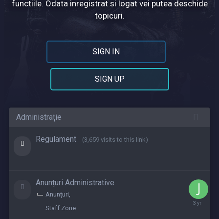
functiile. Odata inregistrat si logat vei putea deschide
topicuri.
SIGN IN
SIGN UP
Administrație
Regulament
(3,659 visits to this link)
Anunțuri Administrative
Anunțuri
June
Staff Zone
20,