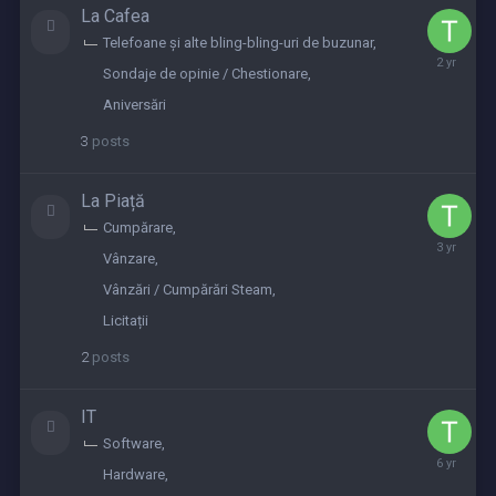
La Cafea
Telefoane și alte bling-bling-uri de buzunar
August
Sondaje de opinie / Chestionare
23,
2023
Aniversări
3
posts
La Piață
Cumpărare
June
Vânzare
9,
2023
Vânzări / Cumpărări Steam
Licitații
2
posts
IT
Software
August
Hardware
18,