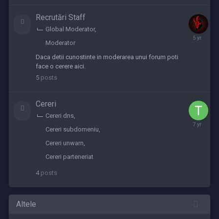
Recrutări Staff
Global Moderator
Septembe
Moderator
2,
2020
Daca detii cunostinte in moderarea unui forum poti
face o cerere aici.
5
posts
Cereri
Cereri dns
May
Cereri subdomeniu
2,
2019
Cereri unwarn
Cereri parteneriat
4
posts
Altele