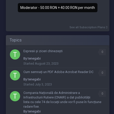
Moderator - 50.00 RON + 40.00 RON per month
See all Subscription Plans
Topics
Expresii și ziceri chinezești
0
By
tenegabi
Started
August 23, 2023
Cum semnați un PDF Adobe Acrobat Reader DC
0
By
tenegabi
Started
July 3, 2023
Compania Națională de Administrare a
0
Infrastructurii Rutiere (CNAIR) a dat publicității
lista cu cele 74 de locații unde vor fi puse în funcțiune
radare fixe.
By
tenegabi