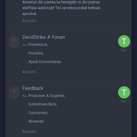
2023
Anunturi din partea lui tenegabi si din partea
staffului autorizat! Tot ce este postat trebuie
aprobat.
5
posts
DevilStrike # Forum
Prezintă-te
December
Proiecte
31,
2020
Ajută Comunitatea
4
posts
Feedback
Propuneri & Sugestii
Septembe
Schimbare Nick
5,
2019
Concursuri
Absențe
5
posts