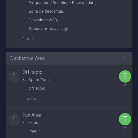
2019
Programare / Scripting / Baze de date
Zona de descărcări
Dezvoltare WEB
Sfaturi privind achiziții
1
post
Devilstrike Area
Off-topic
Spam-Zone
May
Off Topic
28,
2019
4
posts
Fun Area
Filme
May
Imagini
25,