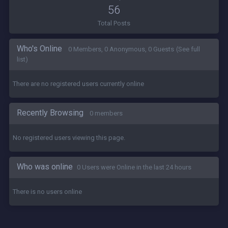
56
Total Posts
Who's Online
0 Members, 0 Anonymous, 0 Guests
(See full
list)
There are no registered users currently online
Recently Browsing
0 members
No registered users viewing this page.
Who was online
0 Users were Online in the last 24 hours
There is no users online