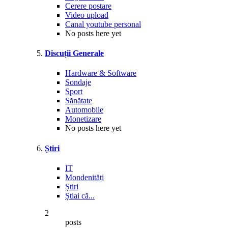
Cerere postare
Video upload
Canal youtube personal
No posts here yet
Discuții Generale
Hardware & Software
Sondaje
Sport
Sănătate
Automobile
Monetizare
No posts here yet
Știri
IT
Mondenități
Știri
Știai că...
2
posts