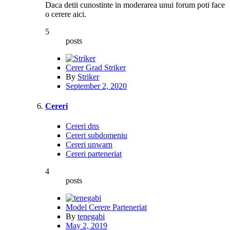
Daca detii cunostinte in moderarea unui forum poti face
o cerere aici.
5
posts
Cerer Grad Striker
By
Striker
September 2, 2020
Cereri
Cereri dns
Cereri subdomeniu
Cereri unwarn
Cereri parteneriat
4
posts
Model Cerere Parteneriat
By
tenegabi
May 2, 2019