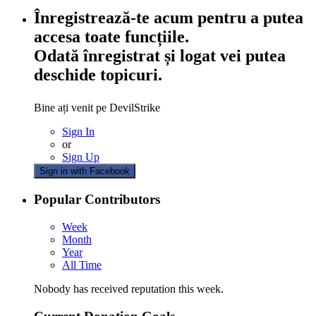
Înregistrează-te acum pentru a putea
accesa toate funcțiile.
Odată înregistrat și logat vei putea
deschide topicuri.
Bine ați venit pe DevilStrike
Sign In
or
Sign Up
Sign in with Facebook
Popular Contributors
Week
Month
Year
All Time
Nobody has received reputation this week.