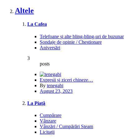
Altele
La Cafea
Telefoane și alte bling-bling-uri de buzunar
Sondaje de opinie / Chestionare
Aniversări
3
posts
Expresii și ziceri chineze…
By
tenegabi
August 23, 2023
La Piață
Cumpărare
Vânzare
Vânzări / Cumpărări Steam
Licitații