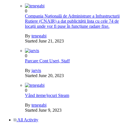
0
Compania Națională de Administrare a Infrastructurii
Rutiere (CNAIR) a dat publicității lista cu cele 74 de
locații unde vor fi puse în funcțiune radare fixe.
By
tenegabi
Started
June 21, 2023
0
Parcare Cont Useri, Staff
By
jarvis
Started
June 20, 2023
0
Vând iteme/jocuri Steam
By
tenegabi
Started
June 9, 2023
All Activity