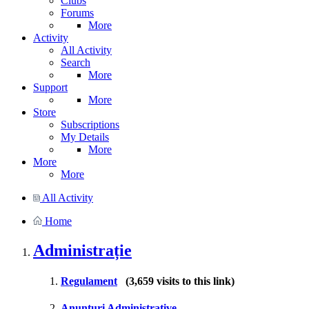
Clubs
Forums
More
Activity
All Activity
Search
More
Support
More
Store
Subscriptions
My Details
More
More
More
All Activity
Home
Administrație
Regulament
(3,659 visits to this link)
Anunțuri Administrative