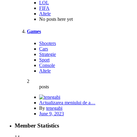
LOL
FIFA
Altele
No posts here yet
Games
Shooters
Cars
Strategie
Sport
Console
Altele
2
posts
Actualizarea meniului de a…
By
tenegabi
June 9, 2023
Member Statistics