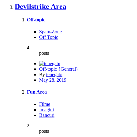
Devilstrike Area
Off-topic
Spam-Zone
Off Topic
4
posts
Off-topic {General}
By
tenegabi
May 28, 2019
Fun Area
Filme
Imagini
Bancuri
2
posts