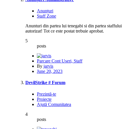
Anunțuri
Staff Zone
Anunturi din partea lui tenegabi si din partea staffului
autorizat! Tot ce este postat trebuie aprobat.
5
posts
Parcare Cont Useri, Staff
By
jarvis
June 20, 2023
DevilStrike # Forum
Prezintă-te
Proiecte
Ajută Comunitatea
4
posts