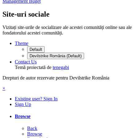
Management Buget
Site-uri sociale
Vizitați site-urile de socializare ale acestei comunități online sau ale
fondatorului acestei comunități.
Theme
Default
Devilstrike România (Default)
Contact Us
Temă proiectată de
tenegabi
Drepturi de autor rezervate pentru Devilstrike România
×
Existing user? Sign In
Sign Up
Browse
Back
Browse