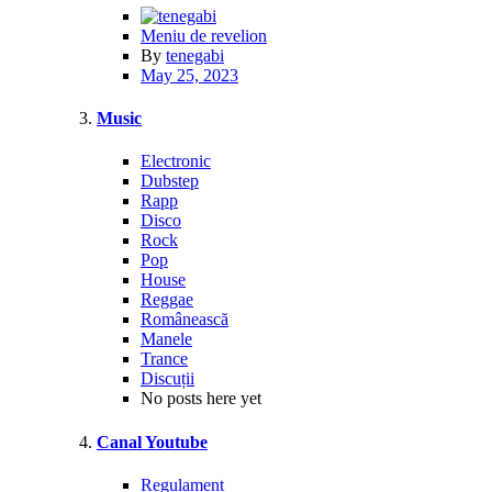
Meniu de revelion
By
tenegabi
May 25, 2023
Music
Electronic
Dubstep
Rapp
Disco
Rock
Pop
House
Reggae
Românească
Manele
Trance
Discuții
No posts here yet
Canal Youtube
Regulament