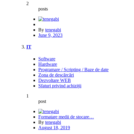
2
posts
By
tenegabi
June 9, 2023
IT
Software
Hardware
Programare / Scripting / Baze de date
Zona de descărcări
Dezvoltare WEB
Sfaturi privind achiziții
1
post
Formatare medii de stocare…
By
tenegabi
August 18, 2019