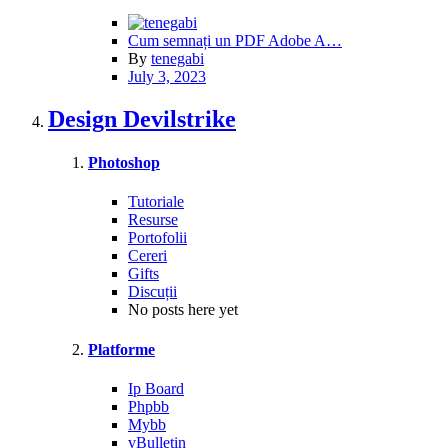
Cum semnați un PDF Adobe A…
By
tenegabi
July 3, 2023
Design Devilstrike
Photoshop
Tutoriale
Resurse
Portofolii
Cereri
Gifts
Discuții
No posts here yet
Platforme
Ip Board
Phpbb
Mybb
vBulletin