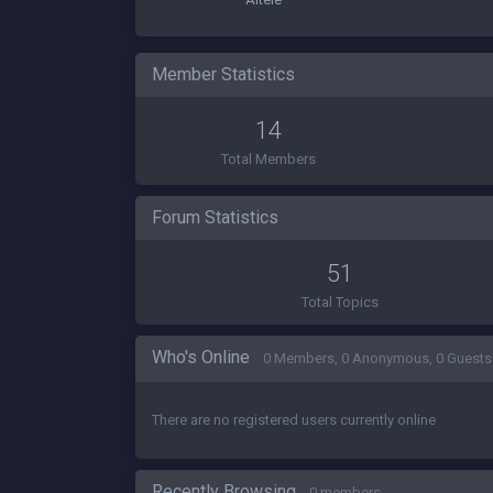
Member Statistics
14
Total Members
Forum Statistics
51
Total Topics
Who's Online
0 Members, 0 Anonymous, 0 Guests
There are no registered users currently online
Recently Browsing
0 members