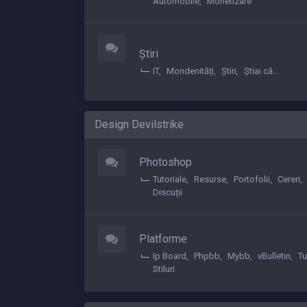
Automobile
Monetizare
Știri
IT
Mondenități
Știri
Știai că...
Design Devilstrike
Photoshop
Tutoriale
Resurse
Portofolii
Cereri
Discuții
Platforme
Ip Board
Phpbb
Mybb
vBulletin
Tu
Stiluri