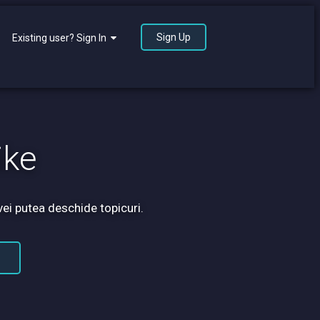
Sign Up
Existing user? Sign In
ike
vei putea deschide topicuri.