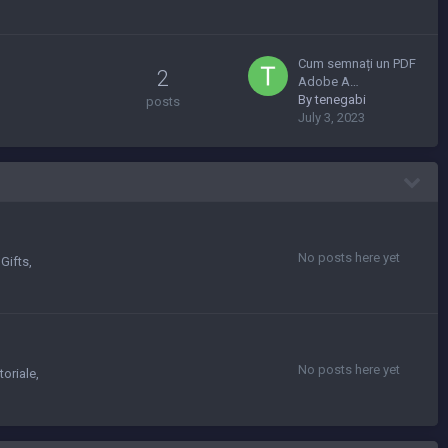
Cum semnați un PDF
2
Adobe A…
By
tenegabi
posts
July 3, 2023
No posts here yet
Gifts
No posts here yet
toriale