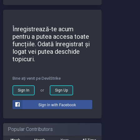
Înregistrează-te acum
pentru a putea accesa toate
funcțiile. Odată înregistrat și
logat vei putea deschide
topicuri.
Bine ați venit pe DevilStrike
or
Sign In
Sign Up
Sign in with Facebook
Popular Contributors