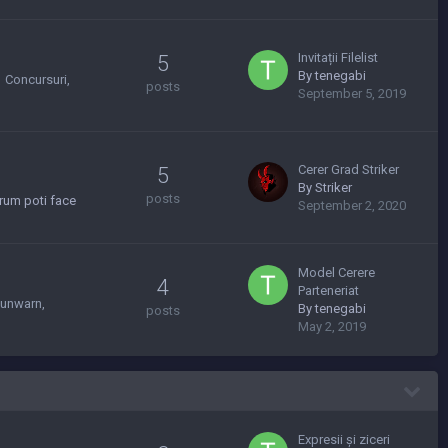
Invitații Filelist
5
By
tenegabi
Concursuri
posts
September 5, 2019
Cerer Grad Striker
5
By
Striker
posts
rum poti face
September 2, 2020
Model Cerere
4
Parteneriat
 unwarn
By
tenegabi
posts
May 2, 2019
Expresii și ziceri