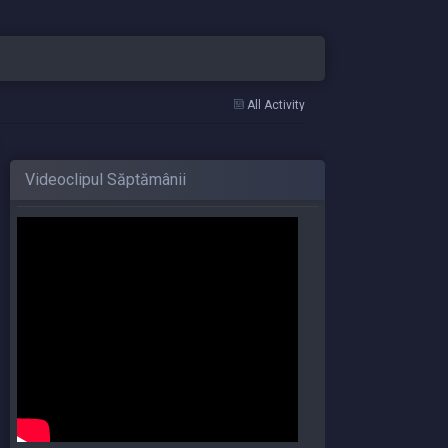
All Activity
Videoclipul Săptămânii