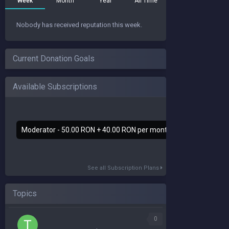
Week
Month
Year
All Time
Nobody has received reputation this week.
Current Donation Goals
Available Subscriptions
Moderator - 50.00 RON + 40.00 RON per month
See all Subscription Plans
Topics
0