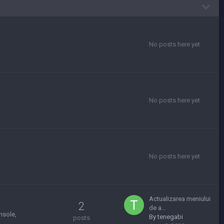
No posts here yet
No posts here yet
No posts here yet
Actualizarea meniului
2
de a…
nsole
By
tenegabi
posts