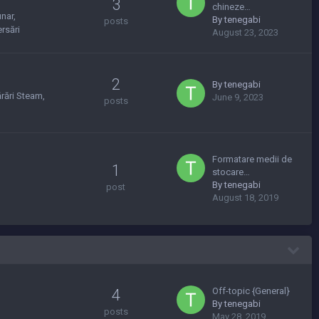
3
chineze…
unar
By
tenegabi
posts
rsări
August 23, 2023
2
By
tenegabi
rări Steam
June 9, 2023
posts
Formatare medii de
1
stocare…
By
tenegabi
post
August 18, 2019
Off-topic {General}
4
By
tenegabi
posts
May 28, 2019