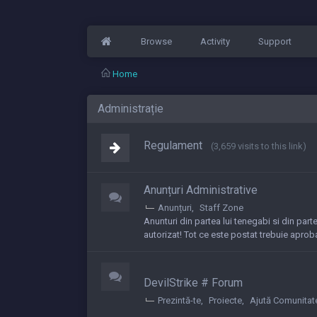
Browse
Activity
Support
Home
Administrație
Regulament
(3,659 visits to this link)
Anunțuri Administrative
Anunțuri
Staff Zone
Anunturi din partea lui tenegabi si din parte
autorizat! Tot ce este postat trebuie aproba
DevilStrike # Forum
Prezintă-te
Proiecte
Ajută Comunitat