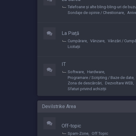
Telefoane și alte bling-bling-uri de buz
Sondaje de opinie / Chestionare
Anive
La Piață
Cumpărare
Vânzare
Vânzări / Cumpă
Licitații
IT
Software
Hardware
Programare / Scripting / Baze de date
Zona de descărcări
Dezvoltare WEB
Sfaturi privind achiziții
Devilstrike Area
Off-topic
Spam-Zone
Off Topic