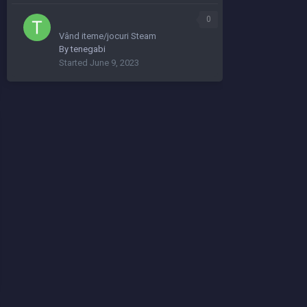
0
Vând iteme/jocuri Steam
By
tenegabi
Started
June 9, 2023