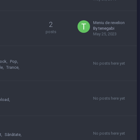
Meniu de revelion
2
By
tenegabi
posts
May 25, 2023
ock
Pop
No posts here yet
le
Trance
No posts here yet
pload
No posts here yet
t
Sănătate