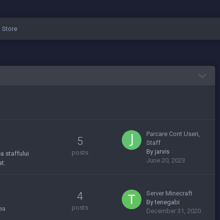
Store
Parcare Cont Useri,
5
Staff
By
jarvis
posts
a staffului
June 20, 2023
t.
Server Minecraft
4
By
tenegabi
posts
ea
December 31, 2020