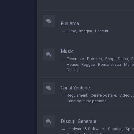
Fun Area
Filme
Imagini
Bancuri
Music
Electronic
Dubstep
Rapp
Disco
R
House
Reggae
Românească
Mane
Discuții
Canal Youtube
Regulament
Cerere postare
Video u
Canal youtube personal
Discuții Generale
Hardware & Software
Sondaje
Spor