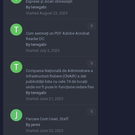
Expresii și ziceri chinezești
By
tenegabi
Started
August 23, 2023
0
Cum semnați un PDF Adobe Acrobat
Reader DC
By
tenegabi
Started
July 3, 2023
0
Compania Națională de Administrare a
Infrastructurii Rutiere (CNAIR) a dat
publicității lista cu cele 74 de locații
unde vor fi puse în funcțiune radare fixe.
By
tenegabi
Started
June 21, 2023
0
Parcare Cont Useri, Staff
By
jarvis
Started
June 20, 2023