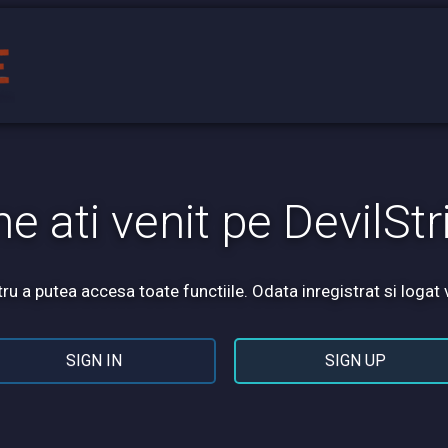
ne ati venit pe DevilStr
u a putea accesa toate functiile. Odata inregistrat si logat 
SIGN IN
SIGN UP