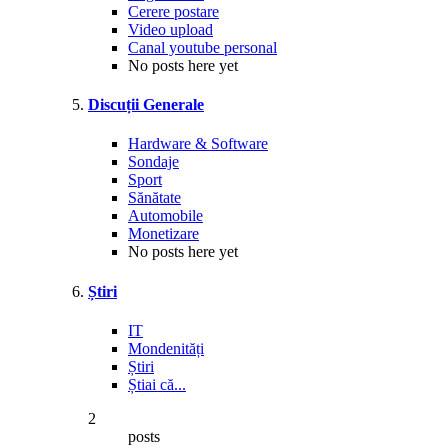
Cerere postare
Video upload
Canal youtube personal
No posts here yet
Discuții Generale
Hardware & Software
Sondaje
Sport
Sănătate
Automobile
Monetizare
No posts here yet
Știri
IT
Mondenități
Știri
Știai că...
2
posts