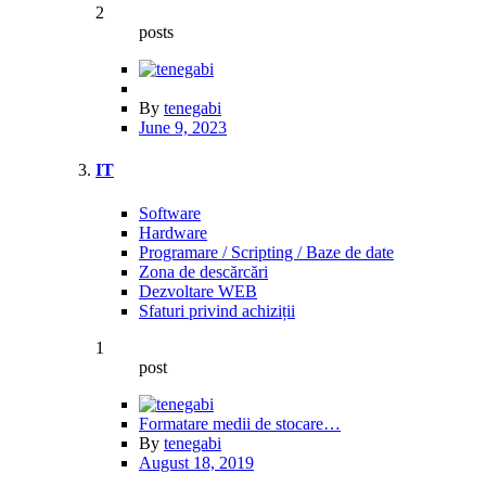
2
posts
By
tenegabi
June 9, 2023
IT
Software
Hardware
Programare / Scripting / Baze de date
Zona de descărcări
Dezvoltare WEB
Sfaturi privind achiziții
1
post
Formatare medii de stocare…
By
tenegabi
August 18, 2019