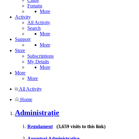
Clubs
Forums
More
Activity
All Activity
Search
More
Support
More
Store
Subscriptions
My Details
More
More
More
All Activity
Home
Administrație
Regulament
(3,659 visits to this link)
Anunțuri Administrative