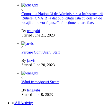
0
Compania Națională de Administrare a Infrastructurii
Rutiere (CNAIR) a dat publicității lista cu cele 74 de
locații unde vor fi puse în funcțiune radare fixe.
By
tenegabi
Started
June 21, 2023
0
Parcare Cont Useri, Staff
By
jarvis
Started
June 20, 2023
0
Vând iteme/jocuri Steam
By
tenegabi
Started
June 9, 2023
All Activity