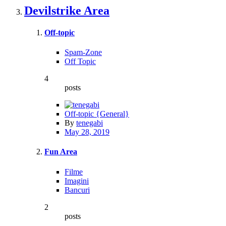
Devilstrike Area
Off-topic
Spam-Zone
Off Topic
4
posts
Off-topic {General}
By
tenegabi
May 28, 2019
Fun Area
Filme
Imagini
Bancuri
2
posts