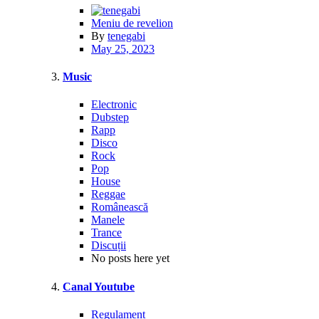
Meniu de revelion
By
tenegabi
May 25, 2023
Music
Electronic
Dubstep
Rapp
Disco
Rock
Pop
House
Reggae
Românească
Manele
Trance
Discuții
No posts here yet
Canal Youtube
Regulament