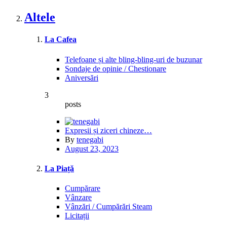
Altele
La Cafea
Telefoane și alte bling-bling-uri de buzunar
Sondaje de opinie / Chestionare
Aniversări
3
posts
Expresii și ziceri chineze…
By
tenegabi
August 23, 2023
La Piață
Cumpărare
Vânzare
Vânzări / Cumpărări Steam
Licitații