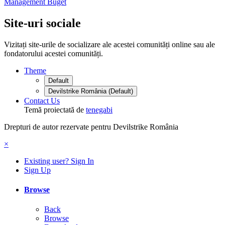
Management Buget
Site-uri sociale
Vizitați site-urile de socializare ale acestei comunități online sau ale
fondatorului acestei comunități.
Theme
Default
Devilstrike România (Default)
Contact Us
Temă proiectată de
tenegabi
Drepturi de autor rezervate pentru Devilstrike România
×
Existing user? Sign In
Sign Up
Browse
Back
Browse