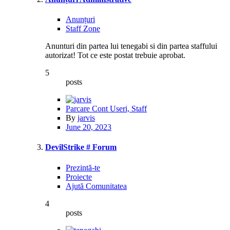
Anunțuri
Staff Zone
Anunturi din partea lui tenegabi si din partea staffului
autorizat! Tot ce este postat trebuie aprobat.
5
posts
Parcare Cont Useri, Staff
By
jarvis
June 20, 2023
DevilStrike # Forum
Prezintă-te
Proiecte
Ajută Comunitatea
4
posts