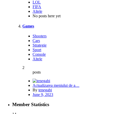
LOL
FIFA
Altele
No posts here yet
Games
Shooters
Cars
Strategie
Sport
Console
Altele
2
posts
Actualizarea meniului de a…
By
tenegabi
June 9, 2023
Member Statistics