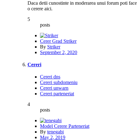
Daca detii cunostinte in moderarea unui forum poti face
o cerere aici.
5
posts
Cerer Grad Striker
By
Striker
September 2, 2020
Cereri
Cereri dns
Cereri subdomeniu
Cereri unwarn
Cereri parteneriat
4
posts
Model Cerere Parteneriat
By
tenegabi
May 2, 2019