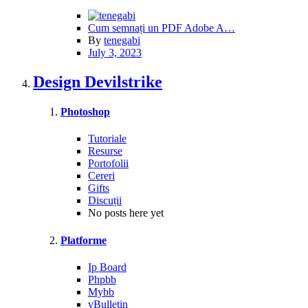
Cum semnați un PDF Adobe A…
By
tenegabi
July 3, 2023
Design Devilstrike
Photoshop
Tutoriale
Resurse
Portofolii
Cereri
Gifts
Discuții
No posts here yet
Platforme
Ip Board
Phpbb
Mybb
vBulletin