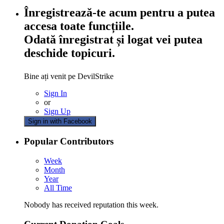
Înregistrează-te acum pentru a putea
accesa toate funcțiile.
Odată înregistrat și logat vei putea
deschide topicuri.
Bine ați venit pe DevilStrike
Sign In
or
Sign Up
Sign in with Facebook
Popular Contributors
Week
Month
Year
All Time
Nobody has received reputation this week.