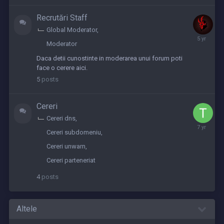
Recrutări Staff
Global Moderator
Septembe
Moderator
2,
2020
Daca detii cunostinte in moderarea unui forum poti
face o cerere aici.
5
posts
Cereri
Cereri dns
May
Cereri subdomeniu
2,
2019
Cereri unwarn
Cereri parteneriat
4
posts
Altele