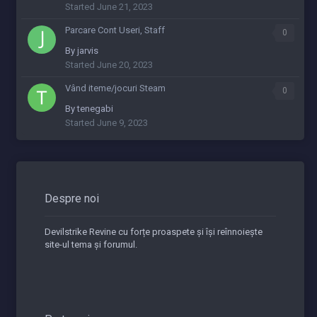
Started
June 21, 2023
Parcare Cont Useri, Staff
0
By
jarvis
Started
June 20, 2023
Vând iteme/jocuri Steam
0
By
tenegabi
Started
June 9, 2023
Despre noi
Devilstrike Revine cu forțe proaspete și își reînnoiește
site-ul tema și forumul.