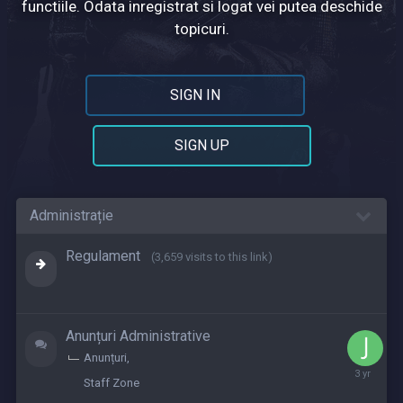
functiile. Odata inregistrat si logat vei putea deschide
topicuri.
SIGN IN
SIGN UP
Administrație
Regulament
(3,659 visits to this link)
Anunțuri Administrative
Anunțuri
June
Staff Zone
20,