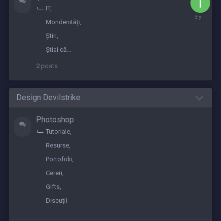
IT
July
Mondenități
3,
2023
Știri
Știai că...
2
posts
Design Devilstrike
Photoshop
Tutoriale
Resurse
Portofolii
Cereri
Gifts
Discuții