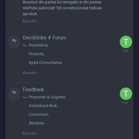
2023
Anunturi din partea lui tenegabi si din partea
staffului autorizat! Tot ce este postat trebuie
aprobat.
5
posts
DevilStrike # Forum
Prezintă-te
December
Proiecte
31,
2020
Ajută Comunitatea
4
posts
Feedback
Propuneri & Sugestii
Septembe
Schimbare Nick
5,
2019
Concursuri
Absențe
5
posts