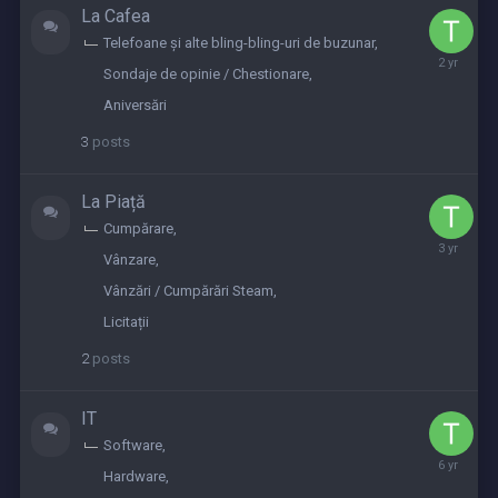
La Cafea
Telefoane și alte bling-bling-uri de buzunar
August
Sondaje de opinie / Chestionare
23,
2023
Aniversări
3
posts
La Piață
Cumpărare
June
Vânzare
9,
2023
Vânzări / Cumpărări Steam
Licitații
2
posts
IT
Software
August
Hardware
18,