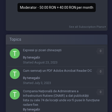
Moderator - 50.00 RON + 40.00 RON per month
See all Subscription Plans
Topics
Expresii și ziceri chinezești
0
By
tenegabi
Started
August 23, 2023
Cum semnați un PDF Adobe Acrobat Reader DC
0
By
tenegabi
Started
July 3, 2023
Compania Națională de Administrare a
0
Infrastructurii Rutiere (CNAIR) a dat publicității
lista cu cele 74 de locații unde vor fi puse în funcțiune
radare fixe.
By
tenegabi