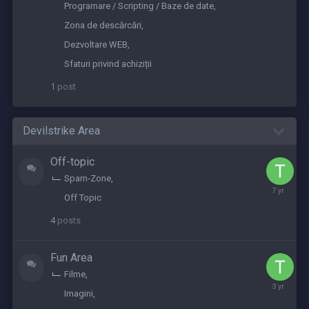
2019
Programare / Scripting / Baze de date
Zona de descărcări
Dezvoltare WEB
Sfaturi privind achiziții
1
post
Devilstrike Area
Off-topic
Spam-Zone
May
Off Topic
28,
2019
4
posts
Fun Area
Filme
May
Imagini
25,