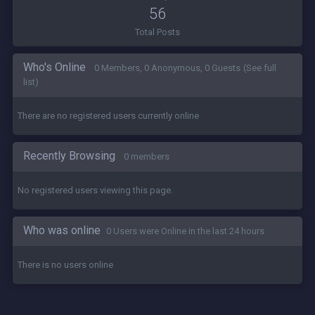
56
Total Posts
Who's Online
0 Members, 0 Anonymous, 0 Guests
(See full
list)
There are no registered users currently online
Recently Browsing
0 members
No registered users viewing this page.
Who was online
0 Users were Online in the last 24 hours
There is no users online