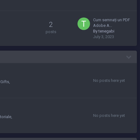
Cum semnați un PDF
2
Adobe A…
By
tenegabi
posts
July 3, 2023
No posts here yet
Gifts
No posts here yet
toriale