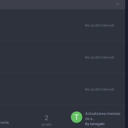
No posts here yet
No posts here yet
No posts here yet
Actualizarea meniului
2
de a…
nsole
By
tenegabi
posts