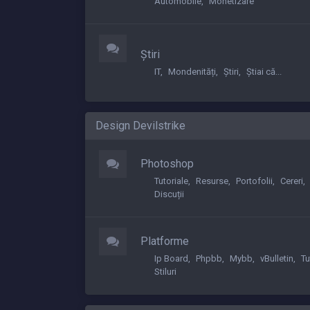
Automobile
Monetizare
Știri
IT
Mondenități
Știri
Știai că...
Design Devilstrike
Photoshop
Tutoriale
Resurse
Portofolii
Cereri
Discuții
Platforme
Ip Board
Phpbb
Mybb
vBulletin
Tu
Stiluri