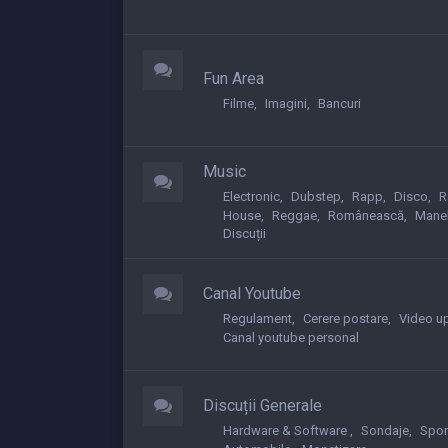
Fun Area
Filme
Imagini
Bancuri
Music
Electronic
Dubstep
Rapp
Disco
R
House
Reggae
Românească
Mane
Discuții
Canal Youtube
Regulament
Cerere postare
Video u
Canal youtube personal
Discuții Generale
Hardware & Software
Sondaje
Spor