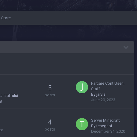
Store
Parcare Cont Useri,
5
Staff
By
jarvis
posts
a staffului
June 20, 2023
t.
Server Minecraft
4
By
tenegabi
posts
ea
December 31, 2020