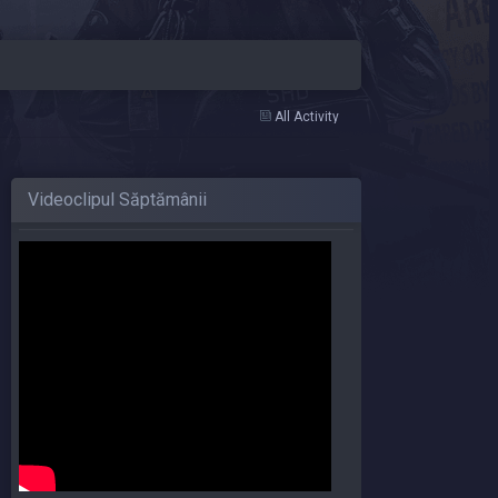
All Activity
Videoclipul Săptămânii