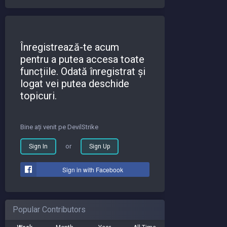
Înregistrează-te acum
pentru a putea accesa toate
funcțiile. Odată înregistrat și
logat vei putea deschide
topicuri.
Bine ați venit pe DevilStrike
or
Sign In
Sign Up
Sign in with Facebook
Popular Contributors