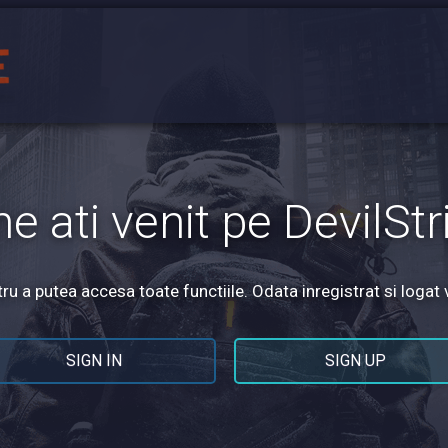
ne ati venit pe DevilStr
u a putea accesa toate functiile. Odata inregistrat si logat 
SIGN IN
SIGN UP