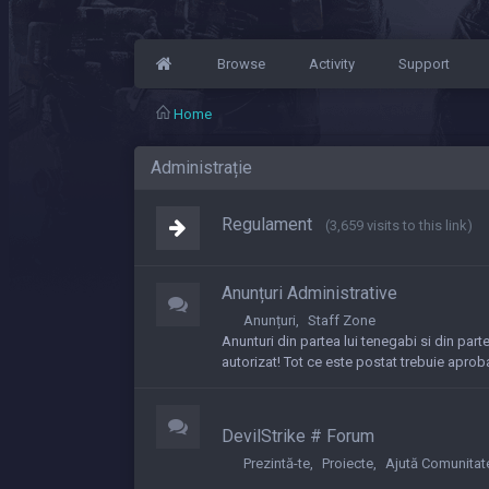
Browse
Activity
Support
Home
Administrație
Regulament
(3,659 visits to this link)
Anunțuri Administrative
Anunțuri
Staff Zone
Anunturi din partea lui tenegabi si din parte
autorizat! Tot ce este postat trebuie aproba
DevilStrike # Forum
Prezintă-te
Proiecte
Ajută Comunitat