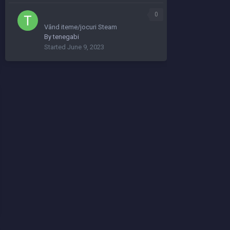
0
Vând iteme/jocuri Steam
By
tenegabi
Started
June 9, 2023