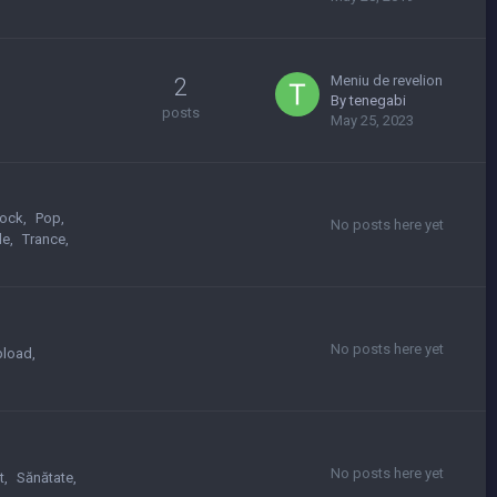
Meniu de revelion
2
By
tenegabi
posts
May 25, 2023
ock
Pop
No posts here yet
le
Trance
No posts here yet
pload
No posts here yet
t
Sănătate