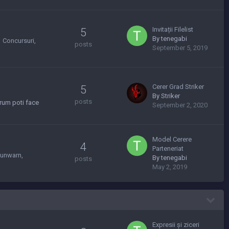
Invitații Filelist
5
By
tenegabi
Concursuri
posts
September 5, 2019
Cerer Grad Striker
5
By
Striker
posts
rum poti face
September 2, 2020
Model Cerere
4
Parteneriat
 unwarn
By
tenegabi
posts
May 2, 2019
Expresii și ziceri