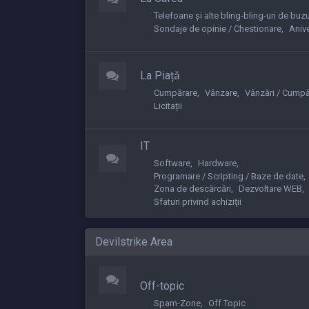
Telefoane și alte bling-bling-uri de buz
Sondaje de opinie / Chestionare
Anive
La Piață
Cumpărare
Vânzare
Vânzări / Cumpă
Licitații
IT
Software
Hardware
Programare / Scripting / Baze de date
Zona de descărcări
Dezvoltare WEB
Sfaturi privind achiziții
Devilstrike Area
Off-topic
Spam-Zone
Off Topic