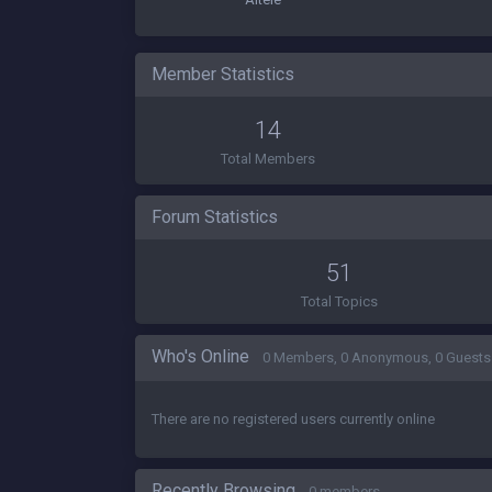
Member Statistics
14
Total Members
Forum Statistics
51
Total Topics
Who's Online
0 Members, 0 Anonymous, 0 Guests
There are no registered users currently online
Recently Browsing
0 members