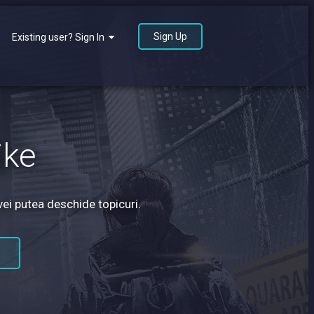
Sign Up
Existing user? Sign In
ike
vei putea deschide topicuri.