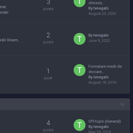
3
chineze…
unar
By
tenegabi
posts
rsări
August 23, 2023
2
By
tenegabi
rări Steam
June 9, 2023
posts
Formatare medii de
1
stocare…
By
tenegabi
post
August 18, 2019
Off-topic {General}
4
By
tenegabi
posts
May 28, 2019