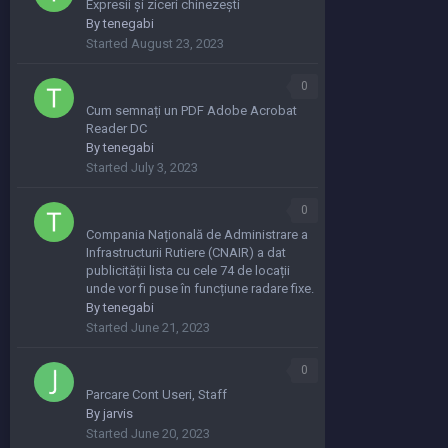
Expresii și ziceri chinezești
By
tenegabi
Started
August 23, 2023
0
Cum semnați un PDF Adobe Acrobat
Reader DC
By
tenegabi
Started
July 3, 2023
0
Compania Națională de Administrare a
Infrastructurii Rutiere (CNAIR) a dat
publicității lista cu cele 74 de locații
unde vor fi puse în funcțiune radare fixe.
By
tenegabi
Started
June 21, 2023
0
Parcare Cont Useri, Staff
By
jarvis
Started
June 20, 2023