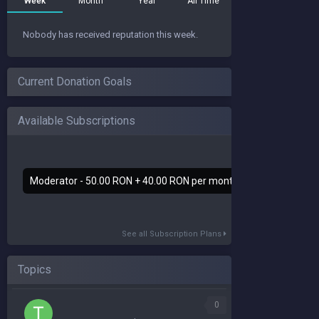
Week
Month
Year
All Time
Nobody has received reputation this week.
Current Donation Goals
Available Subscriptions
Moderator - 50.00 RON + 40.00 RON per month
See all Subscription Plans
Topics
0